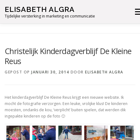
Ga
ELISABETH ALGRA
naar
Me
de
Tijdelijke versterking in marketing en communicatie
inhoud
Christelijk Kinderdagverblijf De Kleine
Reus
GEPOST OP
JANUARI 30, 2014
DOOR
ELISABETH ALGRA
Het kinderdagverblijf De Kleine Reus krijgt een nieuwe website. Ik
mocht de fotografie verzorgen. Een leuke, vrolijke klus! De kinderen
moesten, ondanks de kou, ‘verplicht’ buiten spelen, dat werden dik
ingepakte kinderen op de foto 🙂