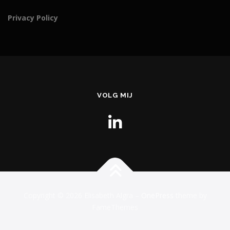
Privacy Policy
VOLG MIJ
Copyright © 2026 Elisabeth Algra
–
OnePress
theme by
FameThemes