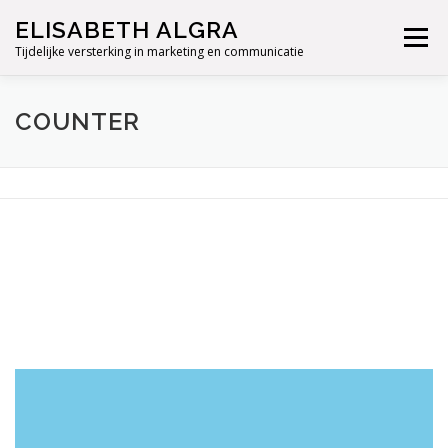
Ga
ELISABETH ALGRA
naar
Menu
de
Tijdelijke versterking in marketing en communicatie
inhoud
COUNTER