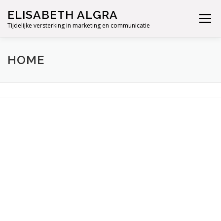
Ga
ELISABETH ALGRA
naar
Menu
de
Tijdelijke versterking in marketing en communicatie
inhoud
HOME