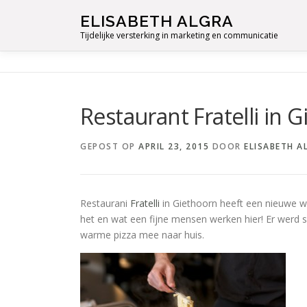
Ga
ELISABETH ALGRA
naar
Tijdelijke versterking in marketing en communicatie
de
inhoud
Restaurant Fratelli in 
GEPOST OP
APRIL 23, 2015
DOOR
ELISABETH A
Restaurani
Fratelli
in Giethoorn heeft een nieuwe 
het en wat een fijne mensen werken hier! Er werd 
warme pizza mee naar huis.